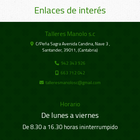
Enlaces de interés
Talleres Manolo s.c
C/Peña Sagra Avenida Candina, Nave 3 ,
Santander
,
39011
,
(Cantabria)
942 343 926
663 712 042
talleresmanolosc
gmail.com
Horario
De lunes a viernes
De
8.30 a 16.30 horas ininterrumpido