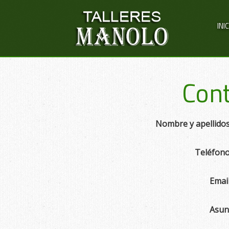
INI
Cont
Nombre y apellido
Teléfon
Emai
Asun