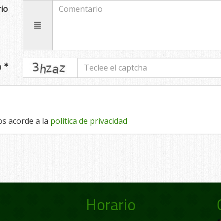
io
captcha
a
os acorde a la
política de privacidad
Horario