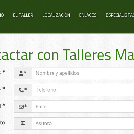
CIO
EL TALLER
LOCALIZACIÓN
ENLACES
ESPECIALISTA
actar con Talleres M
s
o
l
to